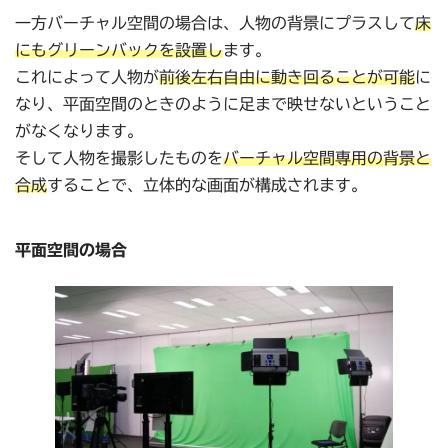
一方バーチャル空間の場合は、人物の背景にプラスして
床
にもグリーンバックを設置し
ます。
これによって人物が
前後左右自由に動き回ることが可能
に
なり、平面空間のときのように足まで映せないということ
がなくなります。
そして人物を撮影したものを
バーチャル空間専用の背景と
合成
することで、立体的な画面が構成されます。
平面空間の場合