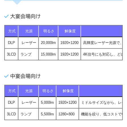
大宴会場向け
方式
光源
明るさ
解像度
DLP
レーザー
20,000lm
1920×1200
高輝度レーザー光源で、
3LCD
ランプ
15,000lm
1920×1200
4K信号にも対応し、どの
中宴会場向け
方式
光源
明るさ
解像度
DLP
レーザー
5,000lm
1920×1200
ミドルサイズながら、レー
3LCD
ランプ
5,500lm
1280×800
機能を絞り、低コストで中