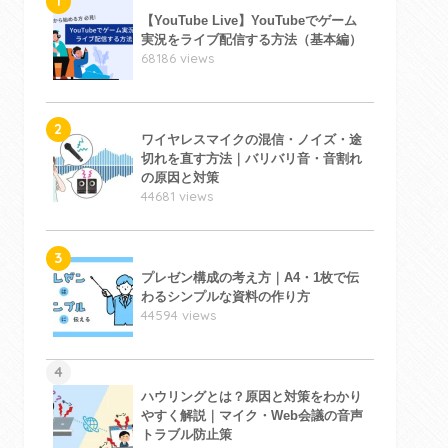
1
【YouTube Live】YouTubeでゲーム
実況をライブ配信する方法（基本編）
68186 views
2
ワイヤレスマイクの混信・ノイズ・途
切れを直す方法｜バリバリ音・音割れ
の原因と対策
44681 views
3
プレゼン構成の考え方｜A4・1枚で伝
わるシンプルな資料の作り方
44594 views
4
ハウリングとは？原因と対策をわかり
やすく解説｜マイク・Web会議の音声
トラブル防止策