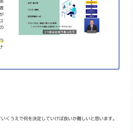
あ
者
が
ス
の
ラ
ナ
ていくうえで何を決定していけば良いか難しいと思います。