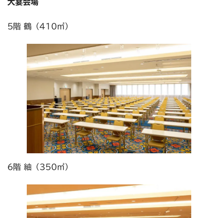
大宴会場
5階 鶴（410㎡）
6階 紬（350㎡）