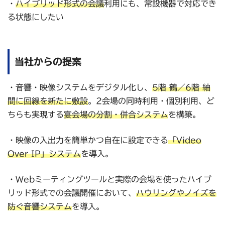
・
ハイブリッド形式の会議
利用にも、常設機器で対応でき
る状態にしたい
当社からの提案
・音響・映像システムをデジタル化し、
5階 鶴／6階 紬
間に回線を新たに敷設
。2会場の同時利用・個別利用、ど
ちらも実現する
宴会場の分割
・
併合システム
を構築。
・映像の入出力を簡単かつ自在に設定できる
「Video
Over IP」システム
を導入。
・Webミーティングツールと実際の会場を使ったハイブ
リッド形式での会議開催において、
ハウリング
や
ノイズ
を
防ぐ音響システム
を導入。