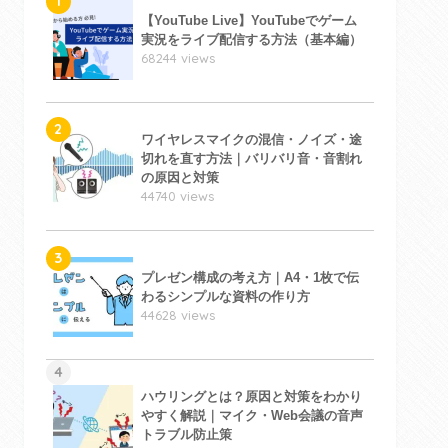
1
【YouTube Live】YouTubeでゲーム
実況をライブ配信する方法（基本編）
68244 views
2
ワイヤレスマイクの混信・ノイズ・途
切れを直す方法｜バリバリ音・音割れ
の原因と対策
44740 views
3
プレゼン構成の考え方｜A4・1枚で伝
わるシンプルな資料の作り方
44628 views
4
ハウリングとは？原因と対策をわかり
やすく解説｜マイク・Web会議の音声
トラブル防止策