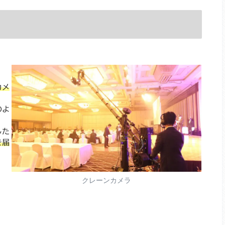
カメ
。
のよ
した
を届
クレーンカメラ