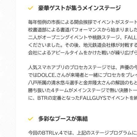
豪華ゲストが集うメインステージ
毎年恒例の市長による開会挨拶でイベントがスター
校書道部による書道パフォーマンスから始まりまし
二人がオープニングイベントや桃鉄ステージ、FAL
くださいました。その後、地元鉄道会社様が対戦す
会社によるアピールタイムをかけた戦いが繰り広げ
人気スマホアプリのプロセカステージでは、声優の
ではDOLCE.さんが来場者と一緒にプロセカをプ
八戸所属の清水悠斗選手と金井隆太さんの解説のもと、
勝ち抜いた4チームがメインステージで熱い決勝ト
に、BTRの定番となったFALLGUYSでイベント
多彩なブースが集結
今回のBTRLv.4では、上記のステージプログラ