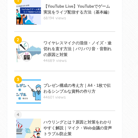
1
【YouTube Live】YouTubeでゲーム
実況をライブ配信する方法（基本編）
68194 views
2
ワイヤレスマイクの混信・ノイズ・途
切れを直す方法｜バリバリ音・音割れ
の原因と対策
44689 views
3
プレゼン構成の考え方｜A4・1枚で伝
わるシンプルな資料の作り方
44601 views
4
ハウリングとは？原因と対策をわかり
やすく解説｜マイク・Web会議の音声
トラブル防止策