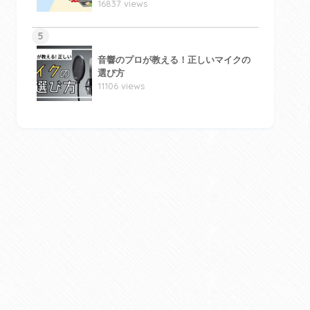
16837 views
5
音響のプロが教える！正しいマイクの
選び方
11106 views