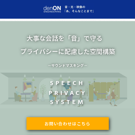
大事な会話を「音」で守る
プライバシーに配慮した空間構築
－サウンドマスキング－
SPEECH
PRIVACY
SYSTEM
お問い合わせはこちら